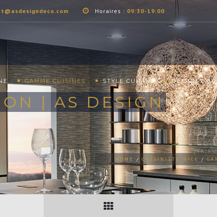
ct@asdesigndeco.com
Horaires :
09:30-19:00
NE
GAMME CUISINES
STYLE CUISINE
DESIGN D’E
ION | AS DESIGN
HOME
CUISINISTE NICE
GA