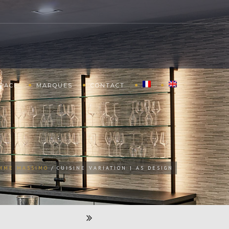
SPACE
MARQUES
CONTACT
MME MASSIMO
CUISINE VARIATION | AS DESIGN