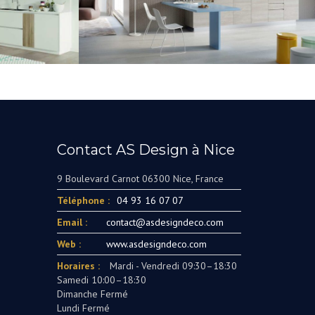
Contact AS Design à Nice
9 Boulevard Carnot 06300 Nice, France
Téléphone :
04 93 16 07 07
Email :
contact@asdesigndeco.com
Web :
www.asdesigndeco.com
Horaires :
Mardi - Vendredi 09:30–18:30
Samedi 10:00–18:30
Dimanche Fermé
Lundi Fermé