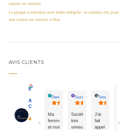
cuisine sur mesure
La plaque à induction avec hotte intégrée : la solution chic pour
une cuisine sur mesure à Nice
AVIS CLIENTS
Excellent
Patr
Daniel Vargo
Suzanne Audon
Simo Chergat
AS Design |
Cuisiniste Nice
Excel
Ma
Société
J’ai
allian
femme
très
fait
entre
et moi
sérieuse,
appel
expert