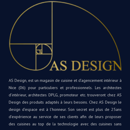
distance
enco
très
Nou
facile.
vou
L’installation
souh
était
bea
parfaite
de
! Les
bon
matériaux
dan
et
votr
appareils
nouv
sont
cuis
de
et
qualité
AS Design, est un magasin de cuisine et d’agencement intérieur à
rest
supérieure.
à
Nice (06) pour particuliers et professionnels. Les architectes
Tout
votr
d’intérieur, architectes DPLG, promoteur etc. trouveront chez AS
le
disp
Design des produits adaptés à leurs besoins. Chez AS Design le
projet
si
design d’espace est à l’honneur. Son secret est plus de 25ans
était
beso
d’expérience au service de ses clients afin de leurs proposer
une
A
des cuisines au top de la technologie avec des cuisines sans
première
très