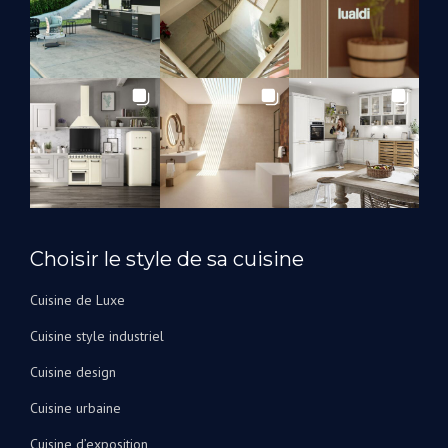
Suzanna
que
nous
les
utiliserons
à
l’avenir
pour
rénover
nos
salles
Choisir le style de sa cuisine
de
bain.
Cuisine de Luxe
Je
peux
Cuisine style industriel
les
recommander
Cuisine design
vivement
Cuisine urbaine
!
Cuisine d’exposition