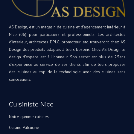
sont
cuis
de
et
qualité
rest
supérieure.
à
AS Design, est un magasin de cuisine et d’agencement intérieur à
Tout
votr
Nice (06) pour particuliers et professionnels. Les architectes
le
disp
d’intérieur, architectes DPLG, promoteur etc. trouveront chez AS
projet
si
Design des produits adaptés à leurs besoins. Chez AS Design le
était
beso
une
design d’espace est à l’honneur. Son secret est plus de 25ans
A
première
d’expérience au service de ses clients afin de leurs proposer
très
pour
bien
des cuisines au top de la technologie avec des cuisines sans
nous,
Bien
concessions.
avec
à
Andrey
vous
corrigeant
L'éq
les
Cuisiniste Nice
A&S
choses
Des
au fur
Notre gamme cuisines
et à
Cuisine Valcucine
mesure