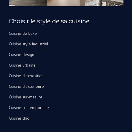
salles
de
bain.
Choisir le style de sa cuisine
Je
peux
Cuisine de Luxe
les
Cuisine style industriel
recommander
vivement
Cuisine design
!
Cuisine urbaine
Cuisine d’exposition
Cuisine d’extérieure
Cuisine sur-mesure
Cuisine contemporaine
Cuisine chic