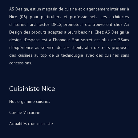
supérieure.
à
AS Design, est un magasin de cuisine et d’agencement intérieur à
Tout
votr
Nice (06) pour particuliers et professionnels. Les architectes
le
disp
d’intérieur, architectes DPLG, promoteur etc. trouveront chez AS
projet
si
Design des produits adaptés à leurs besoins. Chez AS Design le
était
beso
une
design d’espace est à l’honneur. Son secret est plus de 25ans
A
première
d’expérience au service de ses clients afin de leurs proposer
très
pour
bien
des cuisines au top de la technologie avec des cuisines sans
nous,
Bien
concessions.
avec
à
Andrey
vous
corrigeant
L'éq
les
Cuisiniste Nice
A&S
choses
Des
au fur
Notre gamme cuisines
et à
Cuisine Valcucine
mesure
qu’elles
Actualités d’un cuisiniste
arrivaient.
Nous