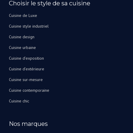
bain.
Choisir le style de sa cuisine
Je
peux
Cuisine de Luxe
les
Cuisine style industriel
recommander
vivement
Cuisine design
!
Cuisine urbaine
Cuisine d’exposition
Cuisine d’extérieure
Cuisine sur-mesure
Cuisine contemporaine
Cuisine chic
Nos marques