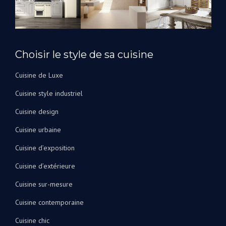
rénover
nos
salles
de
bain.
Choisir le style de sa cuisine
Je
peux
Cuisine de Luxe
les
Cuisine style industriel
recommander
vivement
Cuisine design
!
Cuisine urbaine
Cuisine d’exposition
Cuisine d’extérieure
Cuisine sur-mesure
Cuisine contemporaine
Cuisine chic