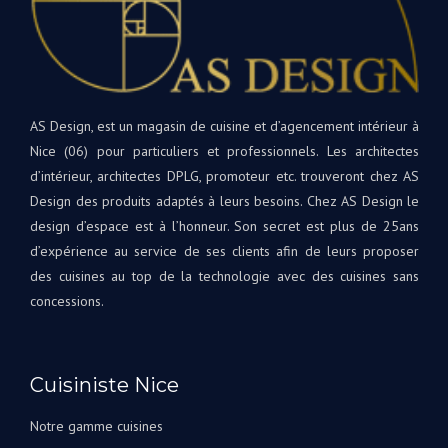
et
votr
appareils
nouv
sont
cuis
de
et
qualité
rest
supérieure.
à
AS Design, est un magasin de cuisine et d’agencement intérieur à
Tout
votr
Nice (06) pour particuliers et professionnels. Les architectes
le
disp
d’intérieur, architectes DPLG, promoteur etc. trouveront chez AS
projet
si
Design des produits adaptés à leurs besoins. Chez AS Design le
était
beso
une
design d’espace est à l’honneur. Son secret est plus de 25ans
A
première
d’expérience au service de ses clients afin de leurs proposer
très
pour
bien
des cuisines au top de la technologie avec des cuisines sans
nous,
Bien
concessions.
avec
à
Andrey
vous
corrigeant
L'éq
les
Cuisiniste Nice
A&S
choses
Des
au fur
Notre gamme cuisines
et à