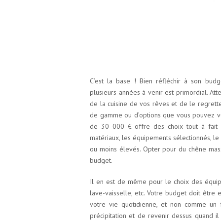
C’est la base ! Bien réfléchir à son bud
plusieurs années à venir est primordial. Atte
de la cuisine de vos rêves et de le regrette
de gamme ou d’options que vous pouvez vous
de 30 000 € offre des choix tout à fait d
matériaux, les équipements sélectionnés, le 
ou moins élevés. Opter pour du chêne mass
budget.
Il en est de même pour le choix des équip
lave-vaisselle, etc. Votre budget doit êtr
votre vie quotidienne, et non comme un f
précipitation et de revenir dessus quand il e