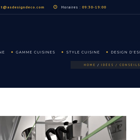
ct@asdesigndeco.com
Horaires :
09:30-19:00
NE
GAMME CUISINES
STYLE CUISINE
DESIGN D’E
HOME
IDÉES / CONSEIL