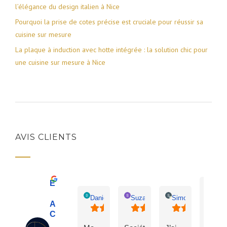
l’élégance du design italien à Nice
Pourquoi la prise de cotes précise est cruciale pour réussir sa
cuisine sur mesure
La plaque à induction avec hotte intégrée : la solution chic pour
une cuisine sur mesure à Nice
AVIS CLIENTS
Excellent
Patr
Daniel Vargo
Suzanne Audon
Simo Chergat
AS Design |
Cuisiniste Nice
Excel