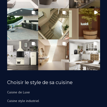
travail
d’Andrey
et de
Suzanna
que
nous
les
utiliserons
à
l’avenir
pour
rénover
nos
salles
de
bain.
Choisir le style de sa cuisine
Je
peux
Cuisine de Luxe
les
Cuisine style industriel
recommander
vivement