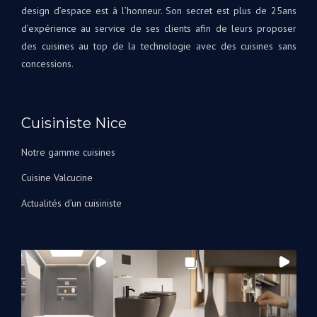
une
design d’espace est à l’honneur. Son secret est plus de 25ans
A
première
d’expérience au service de ses clients afin de leurs proposer
très
pour
bien
des cuisines au top de la technologie avec des cuisines sans
nous,
Bien
concessions.
avec
à
Andrey
vous
corrigeant
L'éq
les
Cuisiniste Nice
A&S
choses
Des
au fur
Notre gamme cuisines
et à
Cuisine Valcucine
mesure
qu’elles
Actualités d’un cuisiniste
arrivaient.
Nous
avons
été
tellement
impressionnés
par le