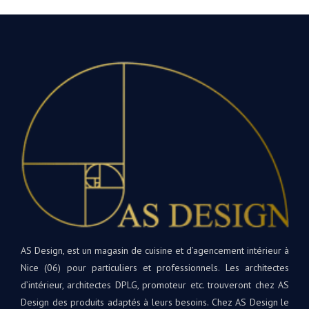
et
projet
vos
à
mot
distance
enco
très
Nou
facile.
vou
L’installation
souh
était
bea
parfaite
de
! Les
bon
matériaux
dan
et
votr
appareils
nouv
sont
cuis
de
et
qualité
rest
supérieure.
à
AS Design, est un magasin de cuisine et d’agencement intérieur à
Tout
votr
Nice (06) pour particuliers et professionnels. Les architectes
le
disp
d’intérieur, architectes DPLG, promoteur etc. trouveront chez AS
projet
si
Design des produits adaptés à leurs besoins. Chez AS Design le
était
beso