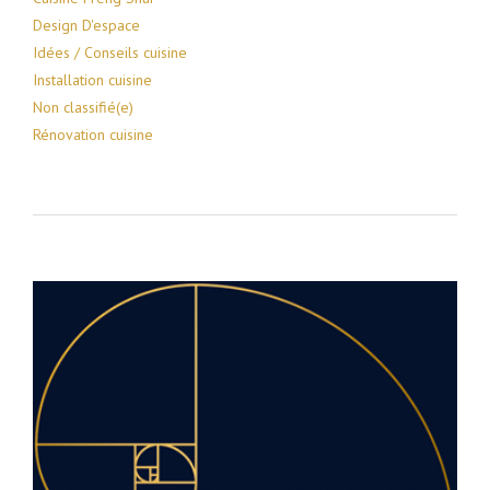
Design D'espace
Idées / Conseils cuisine
Installation cuisine
Non classifié(e)
Rénovation cuisine