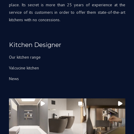
projet
disp
place. Its secret is more than 25 years of experience at the
était
si
service of its customers in order to offer them state-of-the-art
une
beso
kitchens with no concessions.
première
A
pour
très
nous,
bien
avec
Bien
Kitchen Designer
Andrey
à
corrigeant
vous
Our kitchen range
les
L'éq
Valcucine kitchen
choses
A&S
au fur
Des
News
et à
mesure
qu’elles
arrivaient.
Nous
avons
été
tellement