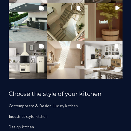
impressionnés
par le
travail
d’Andrey
et de
Suzanna
que
nous
les
utiliserons
à
l’avenir
pour
rénover
nos
Choose the style of your kitchen
salles
de
Contemporary & Design Luxury Kitchen
bain.
Je
Industrial style kitchen
peux
Design kitchen
les