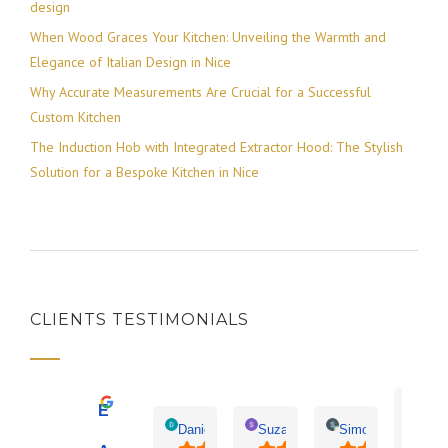
design
When Wood Graces Your Kitchen: Unveiling the Warmth and
Elegance of Italian Design in Nice
Why Accurate Measurements Are Crucial for a Successful
Custom Kitchen
The Induction Hob with Integrated Extractor Hood: The Stylish
Solution for a Bespoke Kitchen in Nice
CLIENTS TESTIMONIALS
Excellent
Patr
Daniel Vargo
Suzanne Audon
Simo Chergat