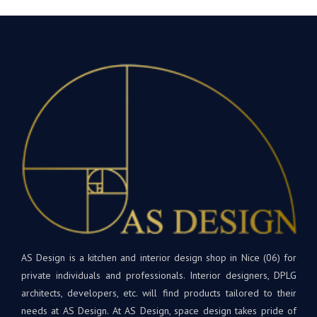
coordination
votr
du
conf
projet
et
à
vos
distance
mot
très
enco
facile.
Nou
L’installation
vou
était
souh
parfaite
bea
! Les
de
matériaux
bon
et
dan
appareils
votr
sont
nouv
de
cuis
AS Design is a kitchen and interior design shop in Nice (06) for
qualité
et
private individuals and professionals. Interior designers, DPLG
supérieure.
rest
Tout
architects, developers, etc. will find products tailored to their
à
le
needs at AS Design. At AS Design, space design takes pride of
votr